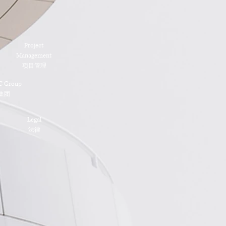
Project
Management
​项目管理​
C Group
​集团
Legal
法律