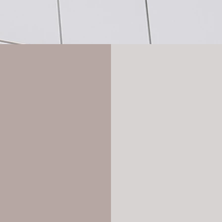
资本市场
拓展业务
IPO
对德绿地投资
融资
市场准入与业务开
​投资者关系
合作与合资
战略与管理咨询
​培训