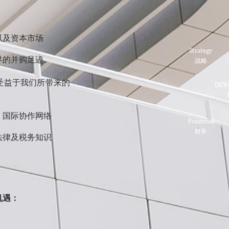
以及资本市场
Strategy
界的并购足迹
​战略
受益于我们所带来的
DCB
，国际协作网络
Financial
​财务
法律及税务知识
机遇
：