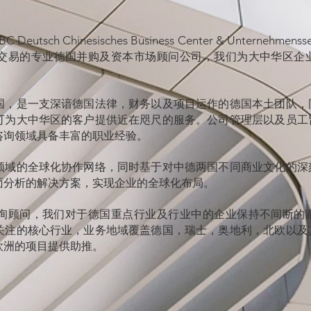
sch Chinesisches Business Center & Unternehmensse
交易的
专业德国并购及资本市场顾问公司，我们为大中华区企
国，是一支深谙德国法律，财务以及项目运作的德国本土团队，
可为大中华区的客户提供近在咫尺的服务。公司管理层以及员工
咨询领域具备丰富的职业经验。
领域的全球化协作网络，同时基于对中德两国不同商业文化的深
面分析的解决方案，实现企业的全球化布局。
询顾问，我们对于德国重点行业及行业中的企业保持不间断的
关注的核心行业，业务地域覆盖德国，瑞士，奥地利，北欧以及
欧洲的项目提供助推。